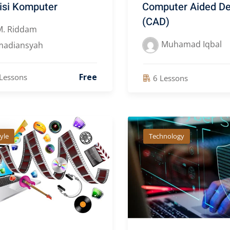
isi Komputer
Computer Aided De
(CAD)
M. Riddam
Muhamad Iqbal
madiansyah
Free
Lessons
6 Lessons
tyle
Technology