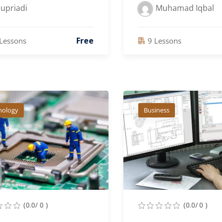
upriadi
Muhamad Iqbal
Free
Lessons
9 Lessons
nology
Business
(0.0/ 0 )
(0.0/ 0 )