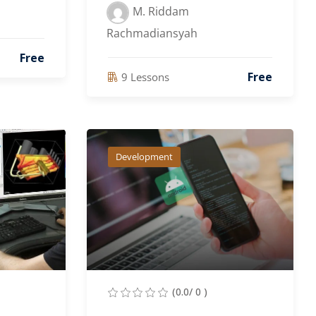
M. Riddam
Rachmadiansyah
Free
Free
9 Lessons
Development
(0.0/ 0 )