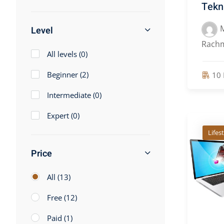
Tekn
Level
Rach
All levels
(0)
Beginner
(2)
10 
Intermediate
(0)
Expert
(0)
Lifes
Price
All
(13)
Free
(12)
Paid
(1)