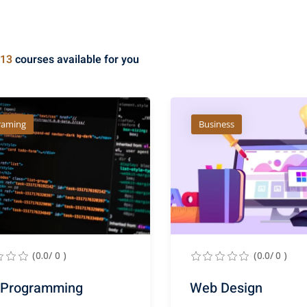
13
courses available for you
raming
Business
(0.0/ 0 )
(0.0/ 0 )
Programming
Web Design