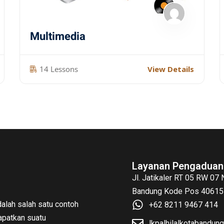
Multimedia
14 Lessons
View Details
Layanan Pengaduan
Jl. Jatikaler RT 05 RW 07
Bandung Kode Pos 40615 
alah salah satu contoh
+62 8211 9467 414
patkan suatu
lkpalhilalkotabandu