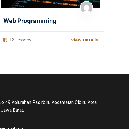
Web Programming
12 Lessons
View Details
 No 49 Kelurahan Pasirbiru Kecamatan Cibiru Kota
Jawa Barat.
ng@gmail.com