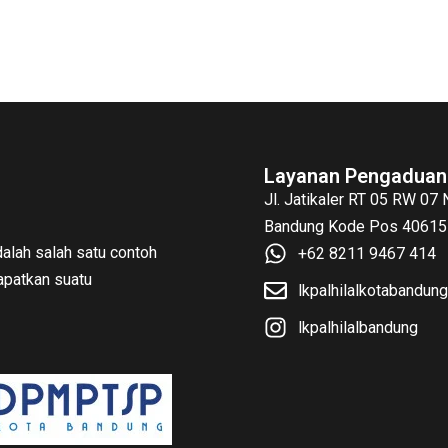
Layanan Pengaduan
Jl. Jatikaler RT 05 RW 07
Bandung Kode Pos 40615 
alah salah satu contoh
+62 8211 9467 414
patkan suatu
lkpalhilalkotabandu
lkpalhilalbandung