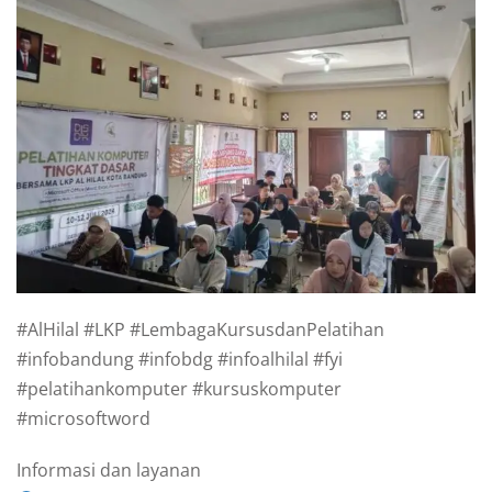
#AlHilal #LKP #LembagaKursusdanPelatihan
#infobandung #infobdg #infoalhilal #fyi
#pelatihankomputer #kursuskomputer
#microsoftword
Informasi dan layanan