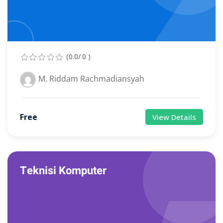
(0.0/ 0 )
M. Riddam Rachmadiansyah
Free
View Details
Teknisi Komputer