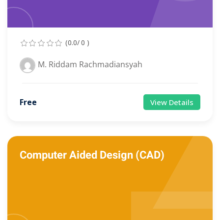
(0.0/ 0 )
M. Riddam Rachmadiansyah
Free
View Details
Computer Aided Design (CAD)