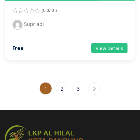
(0.0/ 0 )
Supriadi
Free
View Details
1
2
3