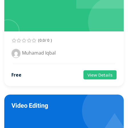
(0.0/ 0 )
Muhamad Iqbal
Free
View Details
Video Editing