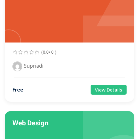
(0.0/ 0 )
Supriadi
Free
View Details
Web Design