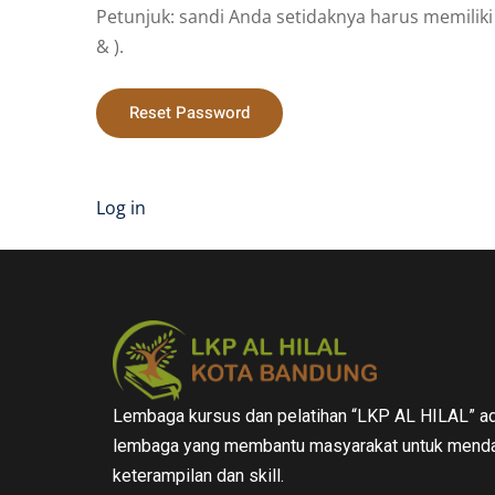
Petunjuk: sandi Anda setidaknya harus memiliki 1
& ).
Log in
Lembaga kursus dan pelatihan “LKP AL HILAL” ad
lembaga yang membantu masyarakat untuk menda
keterampilan dan skill.