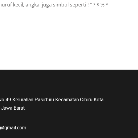
uf kecil, angka, juga simbol seperti ! " ? $ % ^
 No 49 Kelurahan Pasirbiru Kecamatan Cibiru Kota
Jawa Barat.
ng@gmail.com