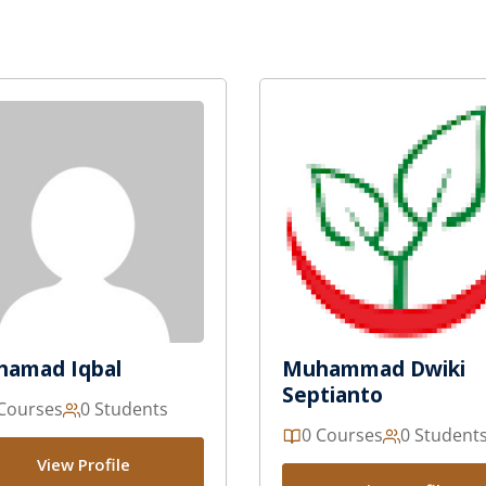
amad Iqbal
Muhammad Dwiki
Septianto
Courses
0 Students
0 Courses
0 Student
View Profile