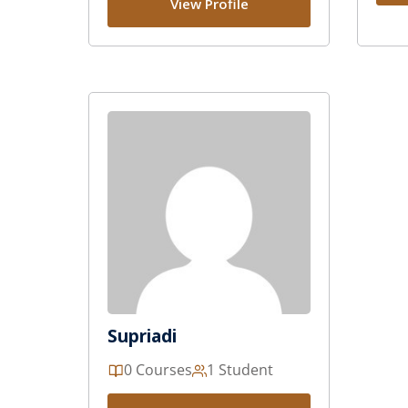
View Profile
Supriadi
0 Courses
1 Student