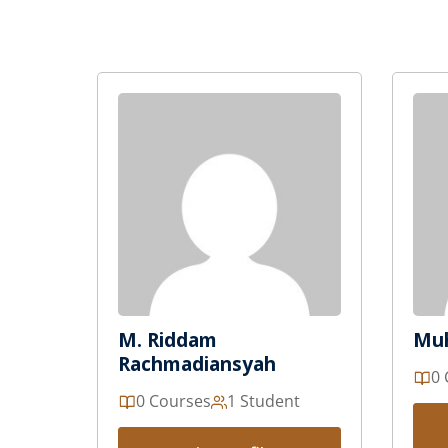
M. Riddam
Muh
Rachmadiansyah
0 
0 Courses
1 Student