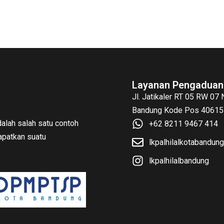
Layanan Pengaduan
Jl. Jatikaler RT 05 RW 07
Bandung Kode Pos 40615 
alah salah satu contoh
+62 8211 9467 414
patkan suatu
lkpalhilalkotabandu
lkpalhilalbandung