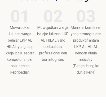
01
02
03
Mewujudkan
Mewujudkan warga
Menjalin kemitraan
lulusan warga
belajar lulusan LKP
yang strategis dan
belajar LKP AL
AL HILAL yang
produktif antara
HILAL yang siap
berkualitas,
LKP AL HILAL
kerja, baik secara
professional dan
dengan dunia
kompetensi dan
ber integritas
industry
baik secara
(Penghubung ke
kepribadian
dunia kerja)